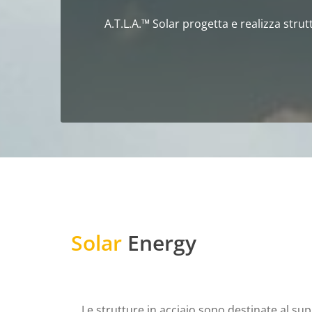
A.T.L.A.™ Solar progetta e realizza strut
Solar
Energy
Le strutture in acciaio sono destinate al su