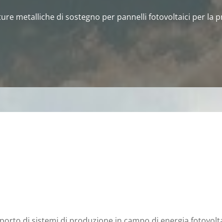
ture metalliche di sostegno per pannelli fotovoltaici per la 
pporto di sistemi di produzione in campo di energia fotovolt