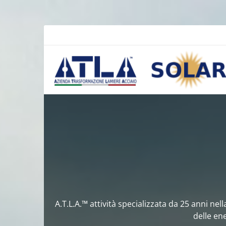
A.T.L.A.™ attività specializzata da 25 anni ne
delle ene