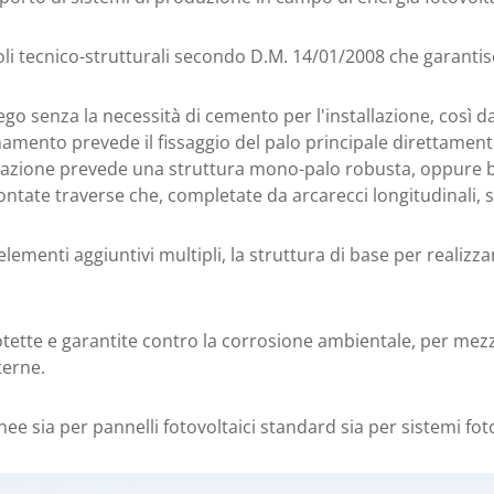
coli tecnico-strutturali secondo D.M. 14/01/2008 che garantisc
piego senza la necessità di cemento per l'installazione, così
ionamento prevede il fissaggio del palo principale direttam
ttazione prevede una struttura mono-palo robusta, oppure b
ate traverse che, completate da arcarecci longitudinali, so
ementi aggiuntivi multipli, la struttura di base per realiz
rotette e garantite contro la corrosione ambientale, per mezz
terne.
nee sia per pannelli fotovoltaici standard sia per sistemi fo