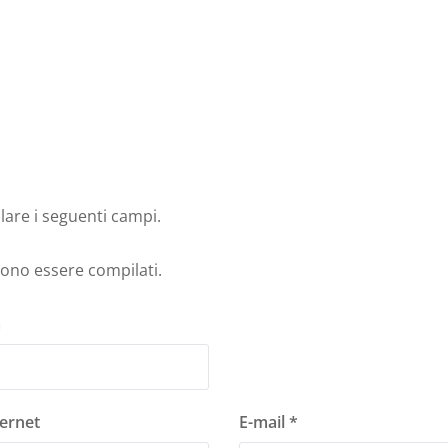
lare i seguenti campi.
vono essere compilati.
à
ternet
E-mail *